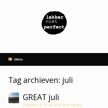
Ga
naar
de
inhoud
Menu
Tag archieven:
juli
GREAT juli
Geplaatst op
31 juli 2020
door
Mirjam