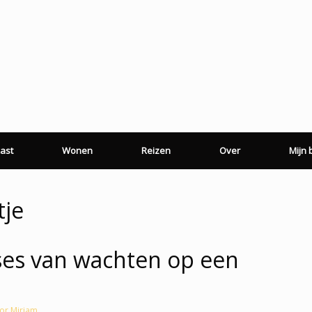
ast
Wonen
Reizen
Over
Mijn
tje
ases van wachten op een
or
Mirjam