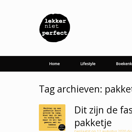
Ga
naar
de
inhoud
Home
Lifestyle
Boekenk
Tag archieven:
pakke
Dit zijn de f
pakketje
Geplaatst op
12 augustus 2020
do