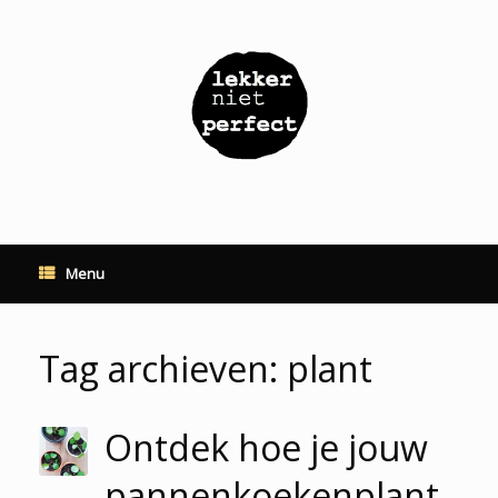
Ga
naar
de
inhoud
Menu
Tag archieven:
plant
Ontdek hoe je jouw
pannenkoekenplant