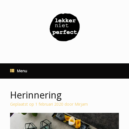
Ga
naar
de
inhoud
Menu
Herinnering
Geplaatst op
1 februari 2020
door
Mirjam