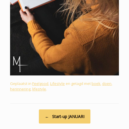
Geplaatst in
Feelgood
,
Lifestyle
en getagd met
boek
,
doen
,
herinnering
,
lifestyle
.
Bericht navigatie
←
Start-up JANUARI