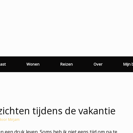
ast
Wonen
Reizen
Over
Mijn
zichten tijdens de vakantie
door
Mirjam
een druk leven. Soms heb ik niet eens tijd om na te