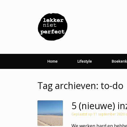
Ga
naar
de
inhoud
Home
Lifestyle
Boekenk
Tag archieven:
to-do
5 (nieuwe) in
Geplaatst op
11 september 2020
We werken hard en hebben 