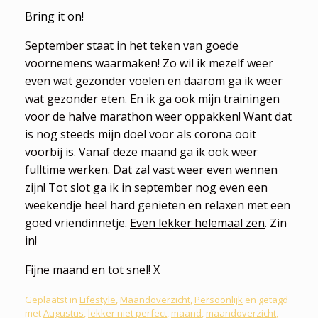
Bring it on!
September staat in het teken van goede
voornemens waarmaken! Zo wil ik mezelf weer
even wat gezonder voelen en daarom ga ik weer
wat gezonder eten. En ik ga ook mijn trainingen
voor de halve marathon weer oppakken! Want dat
is nog steeds mijn doel voor als corona ooit
voorbij is. Vanaf deze maand ga ik ook weer
fulltime werken. Dat zal vast weer even wennen
zijn! Tot slot ga ik in september nog even een
weekendje heel hard genieten en relaxen met een
goed vriendinnetje.
Even lekker helemaal zen
. Zin
in!
Fijne maand en tot snel! X
Geplaatst in
Lifestyle
,
Maandoverzicht
,
Persoonlijk
en getagd
met
Augustus
,
lekker niet perfect
,
maand
,
maandoverzicht
,