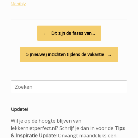
Monthly
.
Bericht navigatie
←
Dit zijn de fases van…
5 (nieuwe) inzichten tijdens de vakantie
→
Zoeken
naar:
Update!
Wil je op de hoogte blijven van
lekkernietperfect.nl? Schrijf je dan in voor de
Tips
& Inspiratie Update
! Onvangt maandelijks een