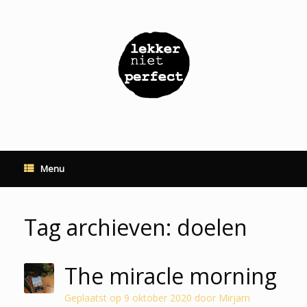
Ga
naar
de
inhoud
Menu
Tag archieven:
doelen
The miracle morning
Geplaatst op
9 oktober 2020
door
Mirjam