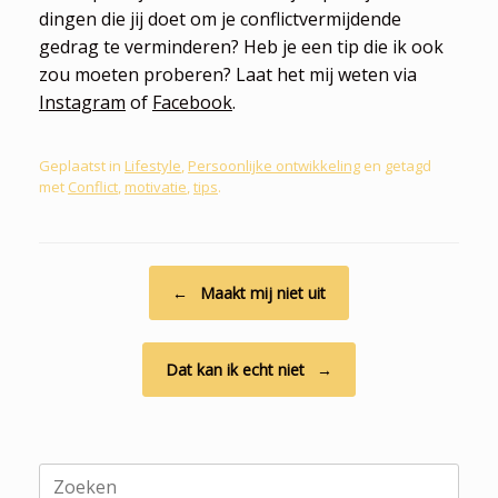
dingen die jij doet om je conflictvermijdende
gedrag te verminderen? Heb je een tip die ik ook
zou moeten proberen? Laat het mij weten via
Instagram
of
Facebook
.
Geplaatst in
Lifestyle
,
Persoonlijke ontwikkeling
en getagd
met
Conflict
,
motivatie
,
tips
.
Bericht navigatie
←
Maakt mij niet uit
Dat kan ik echt niet
→
Zoeken