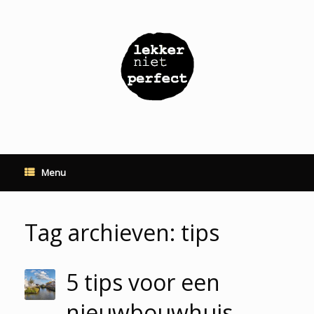
Ga
naar
de
inhoud
Menu
Tag archieven:
tips
5 tips voor een
nieuwbouwhuis