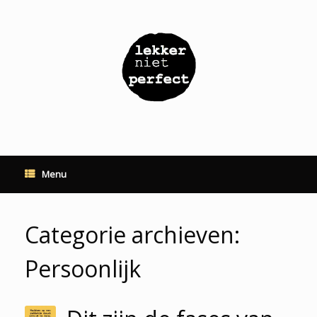
Ga
naar
de
inhoud
Menu
Categorie archieven:
Persoonlijk